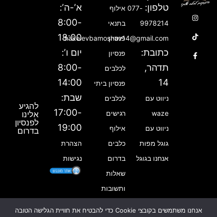
טלפון:
א’-ה’:
077-
אילוף
T
F
I
8:00-
9978214
בתנאי
n
a
i
18:00
פנסיון
hakelevbamoshav14@gmail.com
k
c
s
e
t
t
כתובת:
יום ו’:
פנסיון
b
a
o
תדהר,
8:00-
לכלבים
g
k
o
14:00
14
פנסיון ביתי
o
r
שבת:
ניווט עם
לכלבים
a
k
להגיע
m
-
17:00-
waze
רגישים
אלינו
לפנסיון
f
19:00
ניווט עם
אילוף
בדרום
גוגל מפות
כלבים
הצהרת
אנחנו בגוגל
בדרום
נגישות
שאלות
ותשובות
אנחנו משתמשים בקובצי Cookie כדי להבטיח את חוויית הגלישה הטובה