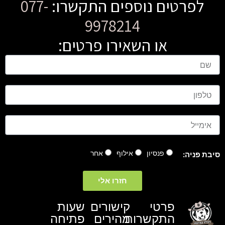
לפרטים נוספים התקשרו:
077-
9978214
או השאירו פרטים:
ש
ם
ט
ל
פ
ו
א
ן
י
מ
י
פנסיון
אילוף
אחר
סיבת פניה:
י
ל
חזרו אלי
פרטי
קישורים
שעות
התקשרות
מהירים
פתיחה