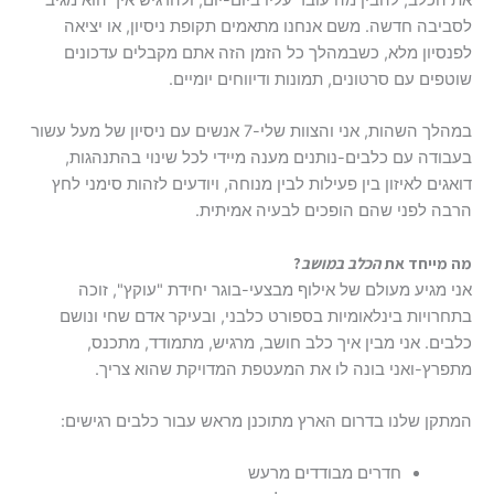
את הכלב, להבין מה עובר עליו ביום-יום, ולהרגיש איך הוא מגיב
לסביבה חדשה. משם אנחנו מתאמים תקופת ניסיון, או יציאה
לפנסיון מלא, כשבמהלך כל הזמן הזה אתם מקבלים עדכונים
שוטפים עם סרטונים, תמונות ודיווחים יומיים.
במהלך השהות, אני והצוות שלי-7 אנשים עם ניסיון של מעל עשור
בעבודה עם כלבים-נותנים מענה מיידי לכל שינוי בהתנהגות,
דואגים לאיזון בין פעילות לבין מנוחה, ויודעים לזהות סימני לחץ
הרבה לפני שהם הופכים לבעיה אמיתית.
מה מייחד את
הכלב במושב
?
אני מגיע מעולם של אילוף מבצעי-בוגר יחידת "עוקץ", זוכה
בתחרויות בינלאומיות בספורט כלבני, ובעיקר אדם שחי ונושם
כלבים. אני מבין איך כלב חושב, מרגיש, מתמודד, מתכנס,
מתפרץ-ואני בונה לו את המעטפת המדויקת שהוא צריך.
המתקן שלנו בדרום הארץ מתוכנן מראש עבור כלבים רגישים:
חדרים מבודדים מרעש