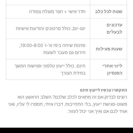
שטח לכל כלב
חדר אישי + חצר מוצלת צמודה
עדכונים
יום-יום, כולל סרטונים והודעות אישיות
לבעלים
זמינות שיחה בימי א'-ו' 8:00–19:00,
שעות פעילות
חירום גם מעבר לשעות
ליווי אחרי
חינם. כולל ייעוץ טלפוני ופגישות המשך
הפנסיון
במידת הצורך
התקשרו עכשיו לייעוץ חינם
רוצים לבדוק אם זה מתאים לכלב שלכם? השלב הראשון הוא
פשוט-פגישת ייעוץ, בלי התחייבות. דברו איתי, תספרו לי עליו, ואני
אגיד לכם אם ואיך אני יכול לעזור.