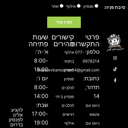
י
פנסיון
אילוף
אחר
סיבת פניה:
י
ל
חזרו אלי
פרטי
קישורים
שעות
התקשרות
מהירים
פתיחה
טלפון:
א’-ה’:
077-
אילוף
T
F
I
8:00-
9978214
בתנאי
n
a
i
18:00
פנסיון
hakelevbamoshav14@gmail.com
k
c
s
e
t
t
כתובת:
יום ו’:
פנסיון
b
a
o
תדהר,
8:00-
לכלבים
g
k
o
14:00
14
פנסיון ביתי
o
r
שבת:
ניווט עם
לכלבים
a
k
להגיע
m
-
17:00-
waze
רגישים
אלינו
לפנסיון
f
19:00
ניווט עם
אילוף
בדרום