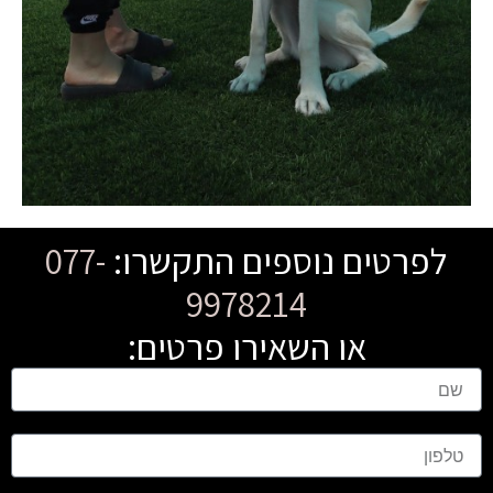
לפרטים נוספים התקשרו:
077-
9978214
או השאירו פרטים:
ש
ם
ט
ל
פ