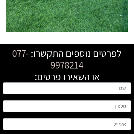
לפרטים נוספים התקשרו:
077-
9978214
או השאירו פרטים:
ש
ם
ט
ל
פ
ו
א
ן
י
מ