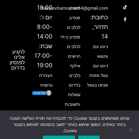
n
a
i
18:00
פנסיון
hakelevbamoshav14@gmail.com
k
c
s
e
t
t
כתובת:
יום ו’:
פנסיון
b
a
o
תדהר,
8:00-
לכלבים
g
k
o
14:00
14
פנסיון ביתי
o
r
שבת:
ניווט עם
לכלבים
a
k
להגיע
m
-
17:00-
waze
רגישים
אלינו
לפנסיון
f
19:00
ניווט עם
אילוף
בדרום
גוגל מפות
כלבים
הצהרת
אנחנו בגוגל
בדרום
נגישות
שאלות
ותשובות
אנחנו משתמשים בקובצי Cookie כדי להבטיח את חוויית הגלישה הטובה
ביותר באתרנו. המשך שימוש באתר ייחשב כהסכמה לשימוש בקובצי
כל הזכויות שמורות © הכלב שבמושב
Cookie.