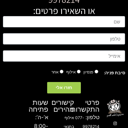
או השאירו פרטים:
ש
ם
ט
ל
פ
ו
א
ן
י
מ
י
פנסיון
אילוף
אחר
סיבת פניה:
י
ל
חזרו אלי
פרטי
קישורים
שעות
התקשרות
מהירים
פתיחה
טלפון:
א’-ה’:
077-
אילוף
T
F
I
8:00-
9978214
בתנאי