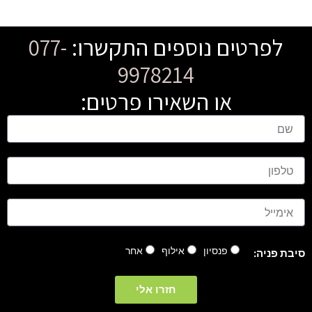
לפרטים נוספים התקשרו:
077-
9978214
או השאירו פרטים:
ש
ם
ט
ל
פ
ו
א
ן
י
מ
י
פנסיון
אילוף
אחר
סיבת פניה:
י
ל
חזרו אלי