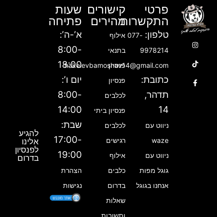
פרטי
קישורים
שעות
התקשרות
מהירים
פתיחה
טלפון:
א’-ה’:
077-
אילוף
T
F
I
8:00-
9978214
בתנאי
n
a
i
18:00
פנסיון
hakelevbamoshav14@gmail.com
k
c
s
e
t
t
כתובת:
יום ו’:
פנסיון
b
a
o
תדהר,
8:00-
לכלבים
g
k
o
14:00
14
פנסיון ביתי
o
r
שבת:
ניווט עם
לכלבים
a
k
להגיע
m
-
17:00-
waze
רגישים
אלינו
לפנסיון
f
19:00
ניווט עם
אילוף
בדרום
גוגל מפות
כלבים
הצהרת
אנחנו בגוגל
בדרום
נגישות
שאלות
ותשובות